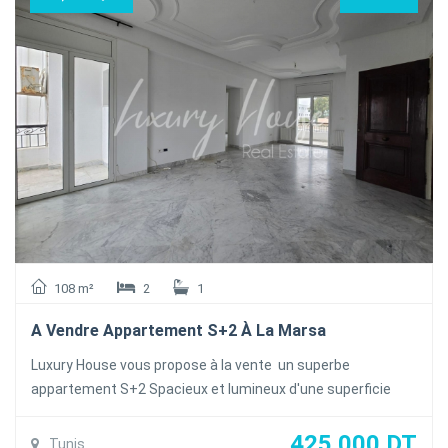
parfaitement équipée est aménager ( plaque , Hotte , four,
micro-onde , réfrigérateur ,lave vaisselle ) avec séchoir , un
séjour .
A L'étage : une suite parental avec balcon vue dégagée et
deux chambres à coucher avec balcon partageant une salle
de bain commune
Au sous_sol Un garage est un cellier
Le duplex est équipée de la climatisation en Split et du
chauffage central.et titre individuelle
108 m²
2
1
A Vendre Appartement S+2 À La Marsa
Luxury House vous propose à la vente un superbe
appartement S+2 Spacieux et lumineux d'une superficie
total 123 m² couvert 108m² occupant le 1ér étage d'une
petite résidence calme et sécurisés à la Marsa
425 000 DT
Tunis