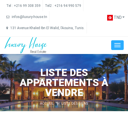
Tel :
+216 99 308 359
Tel2 :
+216 94 990 579
infos@luxury-house.tn
TND
131 Avenue Khaled Ibn El Walid, l’Aouina, Tunis.
LISTE DES
APPARTEMENTS À
VENDRE
ACCUEIL
LISTE DES BIENS