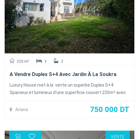
235 m²
3
2
A Vendre Duplex S+4 Avec Jardin À La Soukra
Luxury House met à la vente un superbe Duplex S+4
Spacieux et lumineux d'une superficie couvert 235m² avec
un jardin piscinable d'une superficie 100m² , située dans une
résidence calme et sécurisés proche de toutes les
750 000 DT
Ariana
commodités à la Soukra
Le Duplex se compose de deux niveaux comme suit
Au Rez-de-chaussée : un salon spacieux et lumineux
VENTE
donnant sur le jardin , une salle à manger, une cuisine