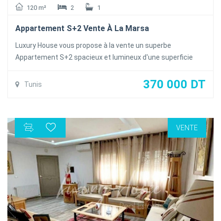
120 m²
2
1
Appartement S+2 Vente À La Marsa
Luxury House vous propose à la vente un superbe
Appartement S+2 spacieux et lumineux d'une superficie
total 120m² située dans une résidence calme et sécurisée
à la Marsa
370 000 DT
Tunis
L'appartement se compose d'un salon une salle à manger
ouvrant sur un balcon , une cuisine bien équipée ( Plaque
,hotte , Four ) avec séchoir , deux chambres à coucher avec
VENTE
dressing partageant une salle de bain commune .
L'appartement est équipée de la climatisation en Split et du
chauffage central .