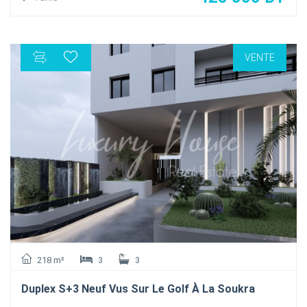
L'appartement se compose d'un salon une salle à manger
ouvrant sur un balcon , une salle d'eau invités , une cuisine
équipée avec séchoir
VENTE
La partie nuit abritée deux chambres à coucher avec
dressing partageant une salle de bain commune
l'appartement est dotée de la climatisation en Split et du
chauffage central et une place de parking au sous sol , Titre
bleu individuel.
218 m²
3
3
Duplex S+3 Neuf Vus Sur Le Golf À La Soukra