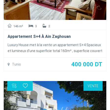
146 m²
3
2
Appartement S+4 À Ain Zaghouan
Luxury House met à la vente un appartement S+4 Spacieux
et lumineux d'une superficie total 160m² , superficie couvert
146m² occupant le 3éme étage totalement rénové située
dans une résidence calme et sécurisé à #Ain Zaghouan
400 000 DT
Tunis
l'appartement se compose comme suit :
Un salon spacieux et lumineux , une cuisine bien équipée
avec séchoir , Trois chambres à coucher partageant une
VENTE
salle de bain commune , une suite parentale avec salle de
douche à l'italienne
L'appartement est équipée de la climatisation en Split et du
chauffage central et une place de parking .
Titre individuelle