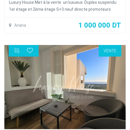
Luxury House Met à la vente un luxueux Duplex suspendu
1er étage et 2ème étage S+3 neuf directe promoteurs
Spacieux et lumineux d'une superficie total 318m² dans une
résidence calme et sécurisé à la Soukra
1 000 000 DT
Ariana
Le Duplex se compose comme suit :
Un salon spacieux ouvrant sur une terrasse , une salle à
manger , une salle d'eau invités , une cuisine bien équipée
VENTE
A l'étage : trois suite avec dressing et salle de bain ouvrant
sur un balcon
Le Duplex est doté de la climatisation en Split et du
chauffage central et une place de parking au sous-sol
Remise des clés fin septembre