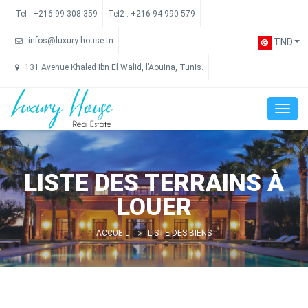
Tel :
+216 99 308 359
Tel2 :
+216 94 990 579
infos@luxury-house.tn
TND
131 Avenue Khaled Ibn El Walid, l’Aouina, Tunis.
LISTE DES TERRAINS À
LOUER
ACCUEIL
LISTE DES BIENS