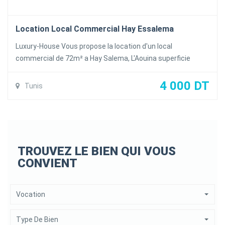
Location Local Commercial Hay Essalema
Luxury-House Vous propose la location d'un local
commercial de 72m² a Hay Salema, L'Aouina superficie
:72m² prix :4000 DT Pour plus d'information veuillez
contacter 99 308 359 / 70 727 510 / 99 181 309
4 000 DT
Tunis
TROUVEZ LE BIEN QUI VOUS
CONVIENT
Vocation
Type De Bien