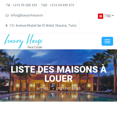
Tel :
+216 99 308 359
Tel2 :
+216 94 990 579
infos@luxury-house.tn
TND
131 Avenue Khaled Ibn El Walid, l’Aouina, Tunis.
LISTE DES MAISONS À
LOUER
ACCUEIL
LISTE DES BIENS