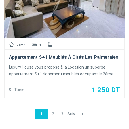
60 m²
1
1
Appartement S+1 Meublés À Cités Les Palmeraies
Luxury House vous propose à la Location un superbe
appartement S+1 richement meublés occupant le 2éme
étage d'une résidence calme et sécurisée proche de toutes
les commodités à Cité les Palmeraies l'Aouina
1 250 DT
Tunis
L'appartement se compose d'un salon lumineux ouvrant sur
un balcon , une cuisine richement équipée ouverte sur le
salon , une salle d'eau avec douche
1
2
3
Suiv
L'appartement est équipée de la climatisation en Split et du
chauffage central et une place de parking .