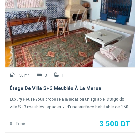
150 m²
3
1
Étage De Villa S+3 Meublés À La Marsa
étage de
L'uxury House vous propose à la location un agriable
villa S+3 meublés spacieux, d'une surface habitable de 150
m², situé dans le quartier prisé de la Marsa Corniche. offre
un cadre de vie confortable et fonctionnel. Il se compose de
3 500 DT
Tunis
trois chambres, d'un salon une salle à manger , une cuisine
bien équipée ouverte sur le salon ainsi qu'une salle de bain