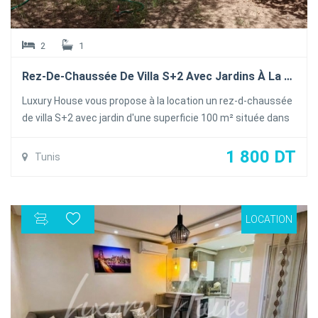
2
1
Rez-De-Chaussée De Villa S+2 Avec Jardins À La Marsa
Luxury House vous propose à la location un rez-d-chaussée
de villa S+2 avec jardin d'une superficie 100 m² située dans
un quartier calme et sécurisée proche de toutes les
commodités à la Marsa
1 800 DT
Tunis
Le rez-de-chaussée se compose d'un salon une salle à
manger, une cuisine bien équipée et deux chambres, à
coucher partageant une salle de bain commune
LOCATION
Le rez-de-chaussée est équipée de la climatisation en Split
et du chauffage central et une place de parking .