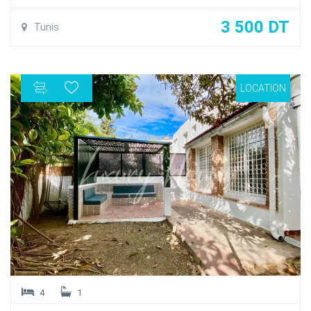
nicher dans un quartier calme et sécurisée à proximités de
toutes les commodités à La Marsa
3 500 DT
Tunis
L'étage se compose comme suit: un salon spacieux et
lumineux une salle à manger ouvrant sur un balcon , une
cuisine parfaitement équipée , une salle d'eau invités , deux
LOCATION
chambres à coucher partageant une salle de bain
commune et une suite parentale avec dressing et salle de
douche .
L'étage est équipée de la climatisation en Split et du
chauffage central et un garage .
4
1