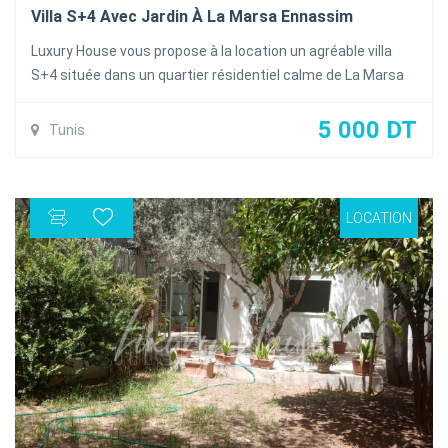
Villa S+4 Avec Jardin À La Marsa Ennassim
Luxury House vous propose à la location un agréable villa
S+4 située dans un quartier résidentiel calme de La Marsa
Ennassim.
5 000 DT
Tunis
Au rez-de-chaussée :
* Un grand salon lumineux avec baie vitrée.
LOCATION
* Une cuisine entièrement équipée (plaque de cuisson,
hotte et four).
* Une salle de douche.
* Une chambre avec dressing.
À l’étage :
* Trois chambres à coucher, chacune avec balcon.
* Une salle de bain.