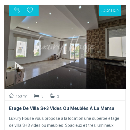
et un WC. L'agencement intérieur est optimisé pour garantir
LOCATION
une circulation fluide et une belle luminosité dans
l'ensemble des pièces. Le bien bénéficie d'équipements
essentiels pour votre confort au quotidien, incluant un
système de chauffage central et une climatisation par
split. Vous profiterez également d'une agréable terrasse
offrant une vue dégagée sur les environs. Idéalement situé,
cet étage de villa se trouve à proximité immédiate de
nombreuses commodités, telles que des écoles, des
commerces, des espaces verts, des restaurants et des
infrastructures de loisirs et de transport
160 m²
3
2
Etage De Villa S+3 Vides Ou Meublés À La Marsa
Luxury House vous propose à la location une superbe étage
de villa S+3 vides ou meublés Spacieux et très lumineux