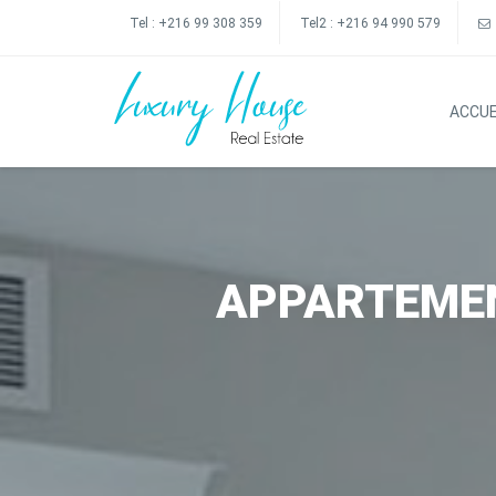
Tel :
+216 99 308 359
Tel2 :
+216 94 990 579
ACCUE
APPARTEMEN