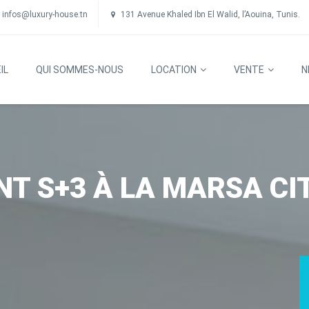
infos@luxury-house.tn
131 Avenue Khaled Ibn El Walid, l’Aouina, Tunis.
IL
QUI SOMMES-NOUS
LOCATION
VENTE
N
T S+3 À LA MARSA CIT