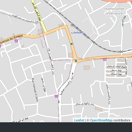
Leaflet
| ©
OpenStreetMap
contributors