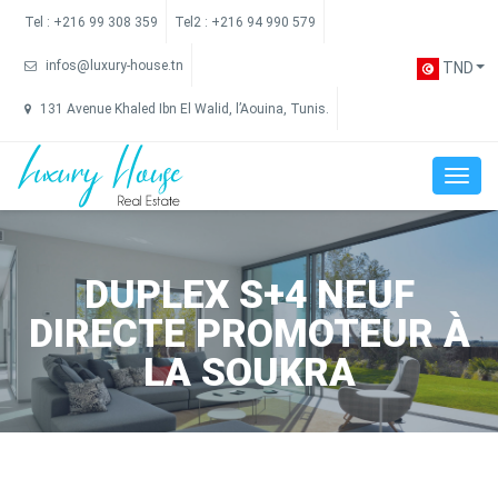
Tel :
+216 99 308 359
Tel2 :
+216 94 990 579
infos@luxury-house.tn
TND
131 Avenue Khaled Ibn El Walid, l’Aouina, Tunis.
DUPLEX S+4 NEUF
DIRECTE PROMOTEUR À
LA SOUKRA