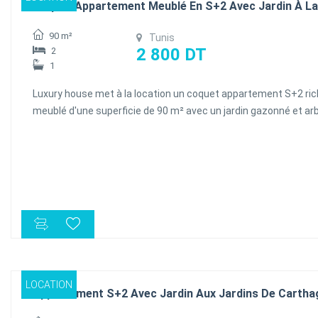
Coquet Appartement Meublé En S+2 Avec Jardin À L
90 m²
Tunis
2 800 DT
2
1
Luxury house met à la location un coquet appartement S+2 r
meublé d'une superficie de 90 m² avec un jardin gazonné et ar
d'une superficie de 120 m², occupe le rez-de-chaussée d'un pe
immeuble situé dans un quartier résidentiel et très bien sécuri
Marsa. Il se compose d'un salon avec une cuisine ouvert, deux
chambres à coucher qui se partagent une salle de bain comm
place de parking est disponible à l'intérieur.
LOCATION
Appartement S+2 Avec Jardin Aux Jardins De Cartha