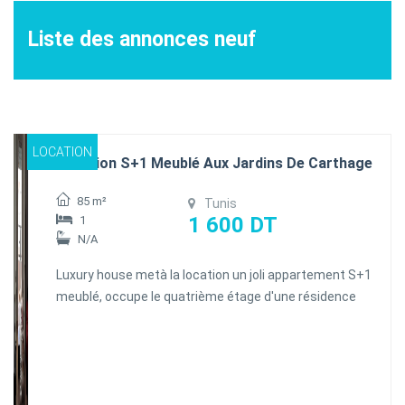
Liste des annonces neuf
LOCATION
Location S+1 Meublé Aux Jardins De Carthage
85 m²
Tunis
1 600 DT
1
N/A
Luxury house metà la location un joli appartement S+1
meublé, occupe le quatrième étage d'une résidence
en R+8 bien gardée avec deux ascenseurs situés dans
un quartier résidentiel et très bien sécurisé aux
Jardins de Carthage. Il se compose d'un salon et salle
à manger lumineux ouvrant sur une terrasse, une