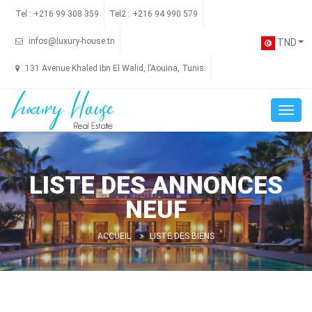
Tel :
+216 99 308 359
Tel2 :
+216 94 990 579
infos@luxury-house.tn
TND
131 Avenue Khaled Ibn El Walid, l’Aouina, Tunis.
LISTE DES ANNONCES
NEUF
ACCUEIL
LISTE DES BIENS