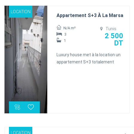
LOCATION
Appartement S+3 À La Marsa
N/A m²
Tunis
2 500
3
1
DT
Luxury house met à la location un
appartement S+3 totalement
rénové , occupe le deuxième étage
d'une petite résidence privée
située dans un quartier résidentiel
et très bien sécurisé à la Marsa. Il
se compose d'un salon avec
balcon, un séjour, trois chambres à
coucher dont une avec balcon qui
se partagent une salle de douche.
LOCATION