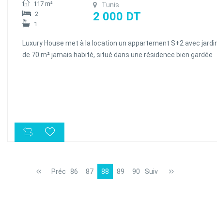
117 m²
Tunis
2 000 DT
2
1
Luxury House met à la location un appartement S+2 avec jardi
de 70 m² jamais habité, situé dans une résidence bien gardée
aux Jardins de Carthage. Il se compose d'un salon lumineux
ouvrant sur le jardin, une cuisine équipée (plaque, hotte, four)
complétée par un séchoir, deux chambres à coucher et une sal
de bain commune. L'appartement est doté par chauffage
central, de la climatisation en Split, et une place de parking au
sous-sol.
Préc
86
87
88
89
90
Suiv