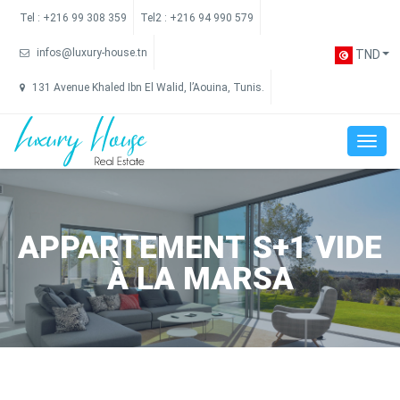
Tel :
+216 99 308 359
Tel2 :
+216 94 990 579
infos@luxury-house.tn
TND
131 Avenue Khaled Ibn El Walid, l’Aouina, Tunis.
APPARTEMENT S+1 VIDE
À LA MARSA