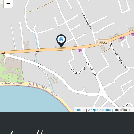
−
Leaflet
| ©
OpenStreetMap
contributors