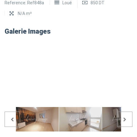
Reference:
Ref848a
Loué
850 DT
N/A m²
Galerie Images