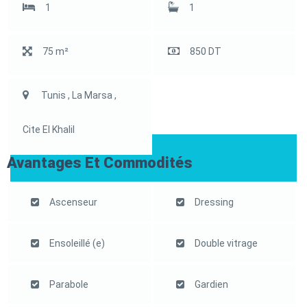
1
1
75 m²
850 DT
Tunis , La Marsa ,
Cite El Khalil
Avantages Et Commodités
Ascenseur
Dressing
Ensoleillé (e)
Double vitrage
Parabole
Gardien