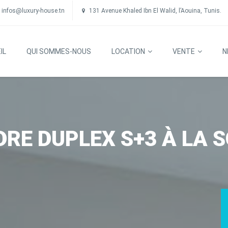
infos@luxury-house.tn
131 Avenue Khaled Ibn El Walid, l’Aouina, Tunis.
IL
QUI SOMMES-NOUS
LOCATION
VENTE
N
DRE DUPLEX S+3 À LA 