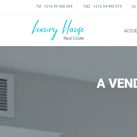
Tel :
+216 99 308 359
Tel2 :
+216 94 990 579
ACCUE
A VEN