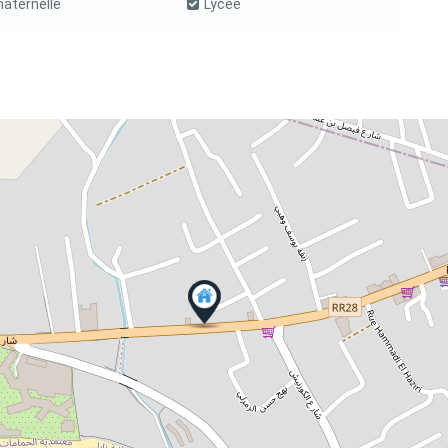
aternelle
Lycée