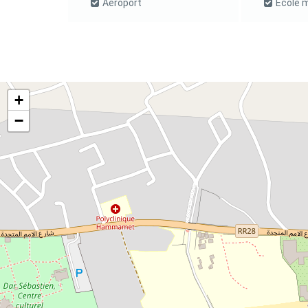
Aéroport
École m
+
−