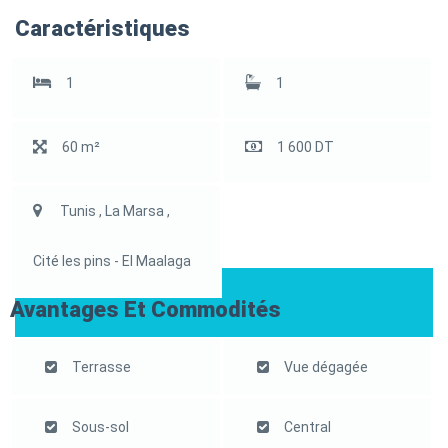
Caractéristiques
1
1
60 m²
1 600 DT
Tunis , La Marsa ,
Cité les pins - El Maalaga
Avantages Et Commodités
Terrasse
Vue dégagée
Sous-sol
Central