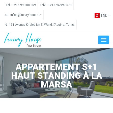
Tel :
+216 99 308 359
Tel2 :
+216 94 990 579
infos@luxury-house.tn
TND
131 Avenue Khaled Ibn El Walid, l’Aouina, Tunis.
APPARTEMENT S+1
HAUT STANDING À LA
MARSA