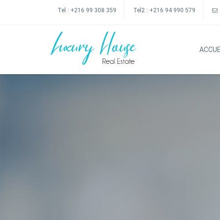
Tel :
+216 99 308 359
Tel2 :
+216 94 990 579
ACCUE