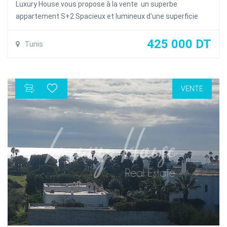
Luxury House vous propose à la vente un superbe
appartement S+2 Spacieux et lumineux d'une superficie
total 123 m² couvert 108m² occupant le 1ér étage d'une
petite résidence calme et sécurisés à la Marsa
425 000 DT
Tunis
L'appartement se compose d'un salon une salle à manger
ouvrant sur un balcon , une salle d'eau invités , une cuisine
équipée avec séchoir
VENTE
La partie nuit abritée deux chambres à coucher avec
dressing partageant une salle de bain commune
l'appartement est dotée de la climatisation en Split et du
chauffage central et une place de parking au sous sol , Titre
bleu individuel.