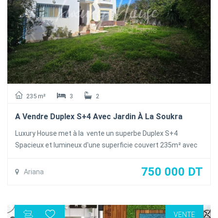
235 m²
3
2
A Vendre Duplex S+4 Avec Jardin À La Soukra
Luxury House met à la vente un superbe Duplex S+4
Spacieux et lumineux d'une superficie couvert 235m² avec
un jardin piscinable d'une superficie 100m² , située dans une
résidence calme et sécurisés proche de toutes les
750 000 DT
Ariana
commodités à la Soukra
Le Duplex se compose de deux niveaux comme suit
Au Rez-de-chaussée : un salon spacieux et lumineux
VENTE
donnant sur le jardin , une salle à manger, une cuisine