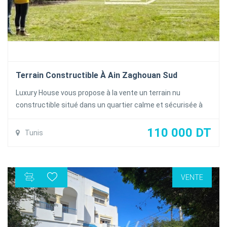
Terrain Constructible À Ain Zaghouan Sud
Luxury House vous propose à la vente un terrain nu
constructible situé dans un quartier calme et sécurisée à
proximités de toutes les commodités à Ain Zaghouan sud
Superficie :522m²
110 000 DT
Tunis
-Prix le m² :1871 DT
-Titre foncier en régle
-Vocation : R+2
VENTE