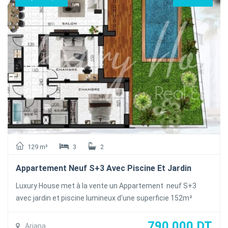
parfaitement équipée est aménager ( plaque , Hotte , four,
micro-onde , réfrigérateur ,lave vaisselle ) avec séchoir , un
séjour .
A L'étage : une suite parental avec balcon vue dégagée et
deux chambres à coucher avec balcon partageant une salle
de bain commune
Au sous_sol Un garage est un cellier
Le duplex est équipée de la climatisation en Split et du
chauffage central.et titre individuelle
129 m²
3
2
Appartement Neuf S+3 Avec Piscine Et Jardin
Luxury House met à la vente un Appartement neuf S+3
avec jardin et piscine lumineux d'une superficie 152m²
couvert 129m², superficie jardin 71m² proche de toutes les
commodités à la Soukra
790 000 DT
Ariana