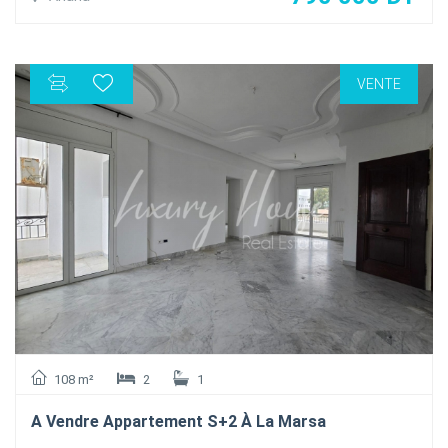
L'appartement compose comme suite :
Un salon spacieux et lumineux , une salle à manger donnant
sur le Jardin et la piscine, une cuisine bien équipée avec
VENTE
séchoir deux chambres à coucher dont une ouvrant sur le
jardin et la piscine , une suite parentale avec dressing et
salle de douche ouvrant sur le jardin et la piscine
L'Appartement est dotés de la climatisation en Split et du
chauffage central et une place de parking au sous-sol .
108 m²
2
1
A Vendre Appartement S+2 À La Marsa