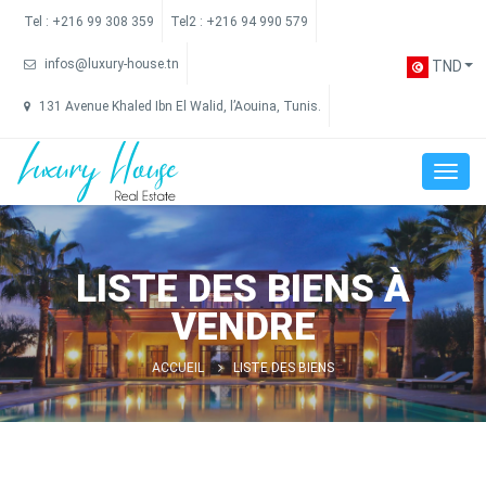
Tel :
+216 99 308 359
Tel2 :
+216 94 990 579
infos@luxury-house.tn
TND
131 Avenue Khaled Ibn El Walid, l’Aouina, Tunis.
LISTE DES BIENS À
VENDRE
ACCUEIL
LISTE DES BIENS