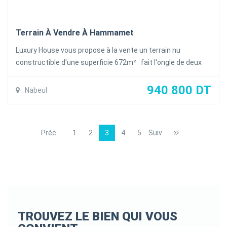
Terrain À Vendre À Hammamet
Luxury House vous propose à la vente un terrain nu
constructible d'une superficie 672m² fait l'ongle de deux
rues dans un lotissement et quartier résidentiel à nabeul à
400m² de la mer avec vus dégagée .
940 800 DT
Nabeul
Superficie :672m²
-Prix le m² :1400DT
-Titre individuel
Préc
1
2
3
4
5
Suiv
TROUVEZ LE BIEN QUI VOUS