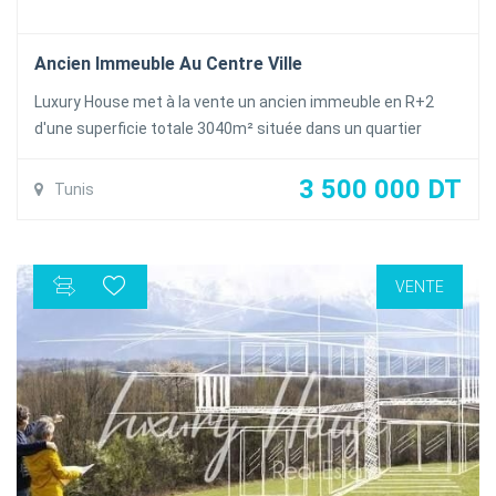
Ancien Immeuble Au Centre Ville
Luxury House met à la vente un ancien immeuble en R+2
d'une superficie totale 3040m² située dans un quartier
mouvementée situés sur une artère très fréquentée et
sécurisée sur route principale à bénéficier d'une visibilité
3 500 000 DT
Tunis
exceptionnelle pour maximaliser le succès de votre activité.
un emplacement stratégique au coeur du centre ville
L'immeuble se compose comme suit:
VENTE
_Sous-sol :831m²
_Rez_de.chaussée :587,22m²
_Deuxiéme étage :448,22m²
*Total surface 3040m2