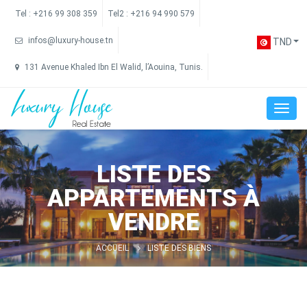
Tel :
+216 99 308 359
Tel2 :
+216 94 990 579
infos@luxury-house.tn
TND
131 Avenue Khaled Ibn El Walid, l’Aouina, Tunis.
LISTE DES
APPARTEMENTS À
VENDRE
ACCUEIL
LISTE DES BIENS