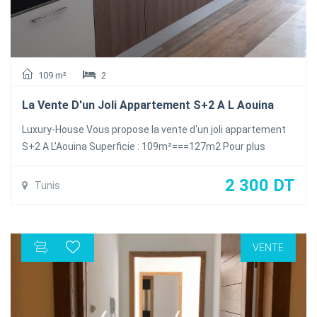
109 m²
2
La Vente D'un Joli Appartement S+2 A L Aouina
Luxury-House Vous propose la vente d'un joli appartement
S+2 A L'Aouina Superficie : 109m²===127m2 Pour plus
d'information veuillez contacter 99 308 359/70 727 510
2 300 DT
Tunis
VENTE