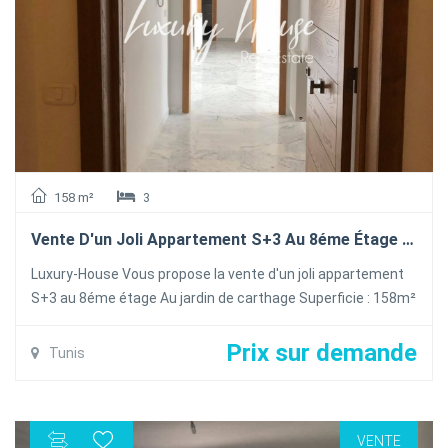
158 m²
3
Vente D'un Joli Appartement S+3 Au 8éme Étage Au Jardin De Carthage
Luxury-House Vous propose la vente d'un joli appartement
S+3 au 8éme étage Au jardin de carthage Superficie : 158m²
Prix : 2900dt/m² Pour plus d'information veuillez contacter
99 308 359/70 727 510
Prix sur demande
Tunis
VENTE