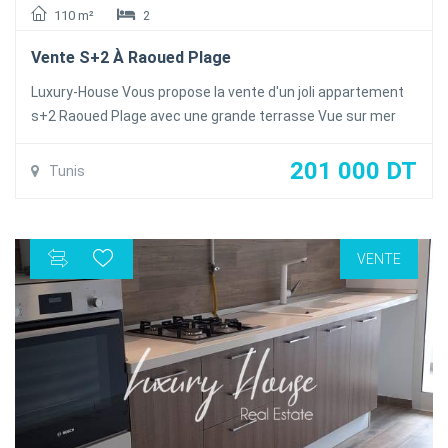
110 m²
2
Vente S+2 À Raoued Plage
Luxury-House Vous propose la vente d'un joli appartement
s+2 Raoued Plage avec une grande terrasse Vue sur mer
prix :200MDT Pour plus d'information veuillez contacter 99
308 359 / 70 727 510
201 000 DT
Tunis
VENTE