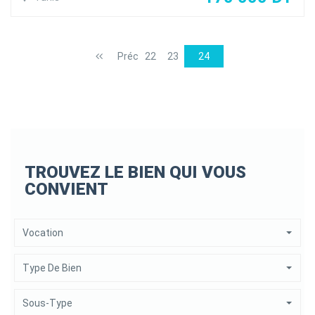
359/70 727 510/99 181 309 infos@luxury-housse.tn
agenceimmobiliere luxury House Immobilière estimation
vente location
Préc
22
23
24
TROUVEZ LE BIEN QUI VOUS
CONVIENT
Vocation
Type De Bien
Sous-Type