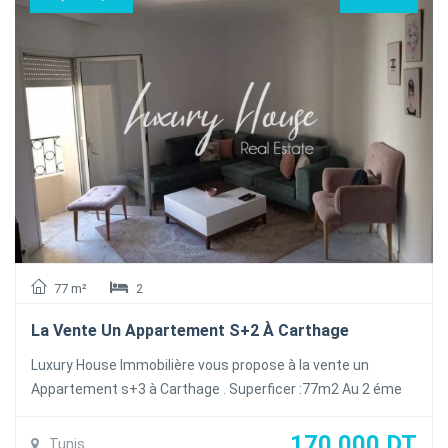
77 m²
2
La Vente Un Appartement S+2 À Carthage
Luxury House Immobilière vous propose à la vente un
Appartement s+3 à Carthage . Superficer :77m2 Au 2 éme
Étage, résidence calme et sécurisée. Prix: 170.000DT. Pour
plus d’informations ou visite veuillez contacter : 99 181
170 000 DT
Tunis