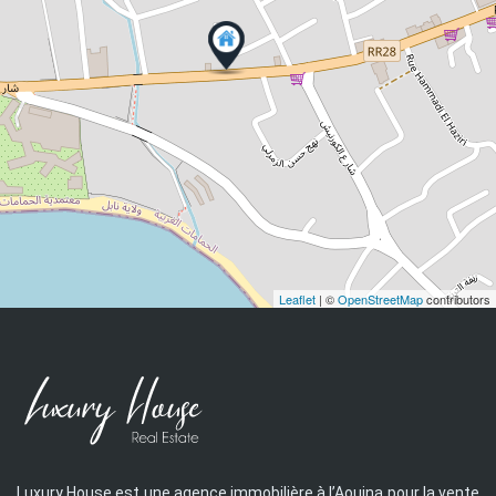
Leaflet
| ©
OpenStreetMap
contributors
Luxury House est une agence immobilière à l’Aouina pour la vente