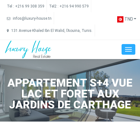
Tel :
+216 99 308 359
Tel2 :
+216 94 990 579
infos@luxury-house.tn
TND
131 Avenue Khaled Ibn El Walid, l’Aouina, Tunis.
APPARTEMENT S+4 VUE
LAC ET FORET AUX
JARDINS DE CARTHAGE